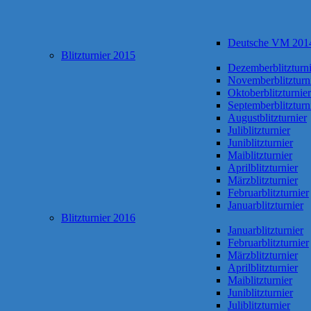
Deutsche VM 201
Blitzturnier 2015
Dezemberblitzturni
Novemberblitzturn
Oktoberblitzturnier
Septemberblitzturn
Augustblitzturnier
Juliblitzturnier
Juniblitzturnier
Maiblitzturnier
Aprilblitzturnier
Märzblitzturnier
Februarblitzturnier
Januarblitzturnier
Blitzturnier 2016
Januarblitzturnier
Februarblitzturnier
Märzblitzturnier
Aprilblitzturnier
Maiblitzturnier
Juniblitzturnier
Juliblitzturnier