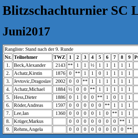
Blitzschachturnier SC
Juni2017
Rangliste: Stand nach der 9. Runde
Nr.
Teilnehmer
TWZ
1
2
3
4
5
6
7
8
9
P
1.
Beck,Alexander
2143
**
1
1
½
1
1
1
1
1
2.
Achatz,Kirstin
1876
0
**
1
1
0
1
1
1
1
3.
Jevtovic,Dragoslav
2002
0
0
**
1
1
1
1
1
1
4.
Achatz,Michael
1884
½
0
0
**
1
1
1
1
1
5.
Hess,Dieter
1886
0
1
0
0
**
1
0
1
1
6.
Röder,Andreas
1597
0
0
0
0
0
**
1
1
1
7.
Lee,Ian
1360
0
0
0
0
1
0
**
1
1
8.
Krüger,Markus
0
0
0
0
0
0
0
**
1
9.
Rehms,Angela
0
0
0
0
0
0
0
0
**