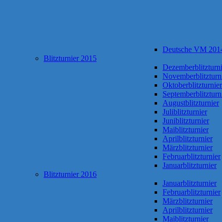
Deutsche VM 201
Blitzturnier 2015
Dezemberblitzturni
Novemberblitzturn
Oktoberblitzturnier
Septemberblitzturn
Augustblitzturnier
Juliblitzturnier
Juniblitzturnier
Maiblitzturnier
Aprilblitzturnier
Märzblitzturnier
Februarblitzturnier
Januarblitzturnier
Blitzturnier 2016
Januarblitzturnier
Februarblitzturnier
Märzblitzturnier
Aprilblitzturnier
Maiblitzturnier