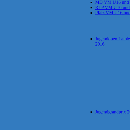
MD VM U16 und
RLP VM U16 und
Pfalz VM U16 un
Jugendopen Lamb
2016
Jugendgrandprix 