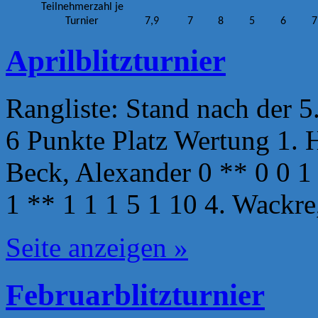
Teilnehmerzahl je
Turnier
7,9
7
8
5
6
7
Aprilblitzturnier
Rangliste: Stand nach der 5
6 Punkte Platz Wertung 1. H
Beck, Alexander 0 ** 0 0 1 
1 ** 1 1 1 5 1 10 4. Wackre
Seite anzeigen »
Februarblitzturnier