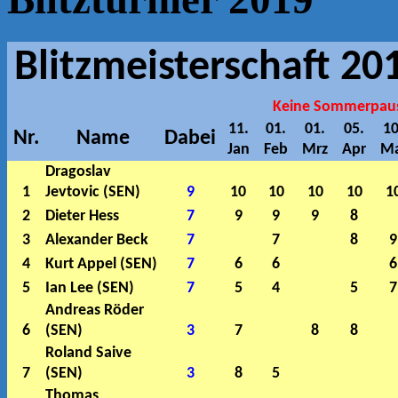
Blitzmeisterschaft 2
Keine Sommerpause
11.
01.
01.
05.
10
Nr.
Name
Dabei
Jan
Feb
Mrz
Apr
Ma
Dragoslav
1
Jevtovic (SEN)
9
10
10
10
10
1
2
Dieter Hess
7
9
9
9
8
3
Alexander Beck
7
7
8
9
4
Kurt Appel (SEN)
7
6
6
6
5
Ian Lee (SEN)
7
5
4
5
7
Andreas Röder
6
(SEN)
3
7
8
8
Roland Saive
7
(SEN)
3
8
5
Thomas