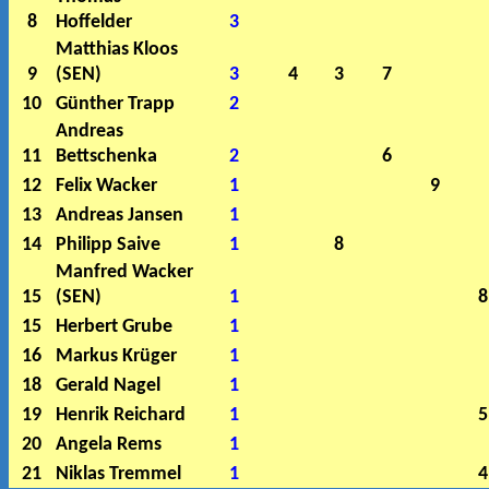
8
Hoffelder
3
Matthias Kloos
9
(SEN)
3
4
3
7
10
Günther Trapp
2
Andreas
11
Bettschenka
2
6
12
Felix Wacker
1
9
13
Andreas Jansen
1
14
Philipp Saive
1
8
Manfred Wacker
15
(SEN)
1
8
15
Herbert Grube
1
16
Markus Krüger
1
18
Gerald Nagel
1
19
Henrik Reichard
1
5
20
Angela Rems
1
21
Niklas Tremmel
1
4