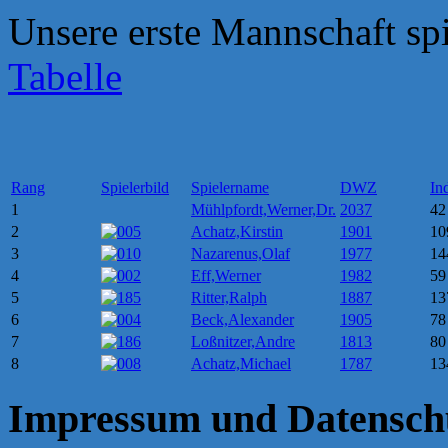
Unsere erste Mannschaft spie
Tabelle
Rang
Spielerbild
Spielername
DWZ
In
1
Mühlpfordt,Werner,Dr.
2037
42
2
Achatz,Kirstin
1901
10
3
Nazarenus,Olaf
1977
14
4
Eff,Werner
1982
59
5
Ritter,Ralph
1887
13
6
Beck,Alexander
1905
78
7
Loßnitzer,Andre
1813
80
8
Achatz,Michael
1787
13
Impressum und Datensch