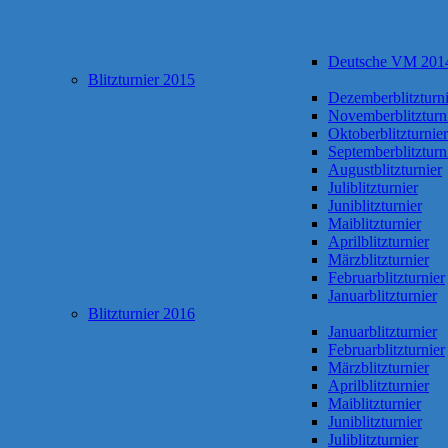
Deutsche VM 201
Blitzturnier 2015
Dezemberblitzturni
Novemberblitzturn
Oktoberblitzturnier
Septemberblitzturn
Augustblitzturnier
Juliblitzturnier
Juniblitzturnier
Maiblitzturnier
Aprilblitzturnier
Märzblitzturnier
Februarblitzturnier
Januarblitzturnier
Blitzturnier 2016
Januarblitzturnier
Februarblitzturnier
Märzblitzturnier
Aprilblitzturnier
Maiblitzturnier
Juniblitzturnier
Juliblitzturnier