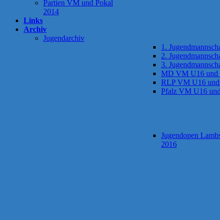
Partien VM und Pokal
2014
Links
Archiv
Jugendarchiv
1. Jugendmannscha
2. Jugendmannscha
3. Jugendmannscha
MD VM U16 und
RLP VM U16 und
Pfalz VM U16 un
Jugendopen Lamb
2016