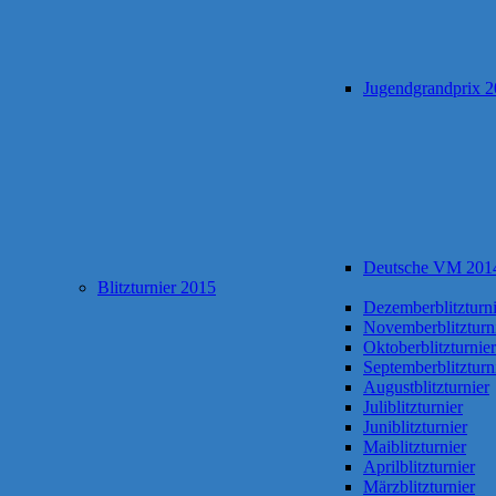
Jugendgrandprix 
Deutsche VM 201
Blitzturnier 2015
Dezemberblitzturni
Novemberblitzturn
Oktoberblitzturnier
Septemberblitzturn
Augustblitzturnier
Juliblitzturnier
Juniblitzturnier
Maiblitzturnier
Aprilblitzturnier
Märzblitzturnier