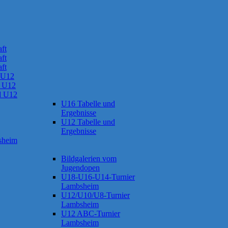
ft
ft
ft
 U12
 U12
d U12
U16 Tabelle und
Ergebnisse
U12 Tabelle und
Ergebnisse
sheim
Bildgalerien vom
Jugendopen
U18-U16-U14-Turnier
Lambsheim
U12/U10/U8-Turnier
Lambsheim
U12 ABC-Turnier
Lambsheim