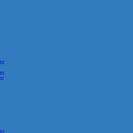
ier
ier
er
ier