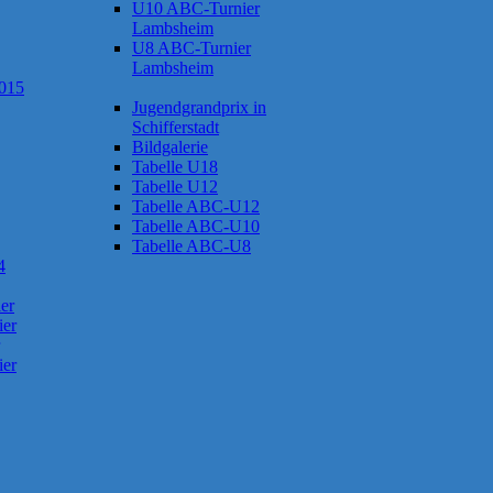
U10 ABC-Turnier
Lambsheim
U8 ABC-Turnier
Lambsheim
2015
Jugendgrandprix in
Schifferstadt
Bildgalerie
Tabelle U18
Tabelle U12
Tabelle ABC-U12
Tabelle ABC-U10
Tabelle ABC-U8
4
er
ier
ier