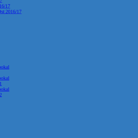
17
016/17
Ost 2016/17
okal
okal
1
okal
2