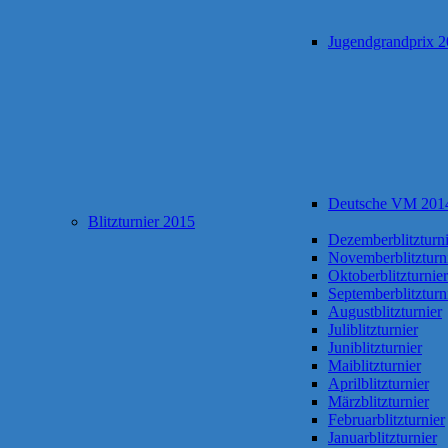
Jugendgrandprix 
Deutsche VM 201
Blitzturnier 2015
Dezemberblitzturni
Novemberblitzturn
Oktoberblitzturnier
Septemberblitzturn
Augustblitzturnier
Juliblitzturnier
Juniblitzturnier
Maiblitzturnier
Aprilblitzturnier
Märzblitzturnier
Februarblitzturnier
Januarblitzturnier