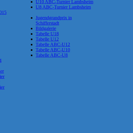
U10 ABC-Turnier Lambsheim
U8 ABC-Turnier Lambsheim
2015
Jugendgrandprix in
Schifferstadt
Bildgalerie
Tabelle U18
Tabelle U12
Tabelle ABC-U12
Tabelle ABC-U10
Tabelle ABC-U8
4
er
ier
ier