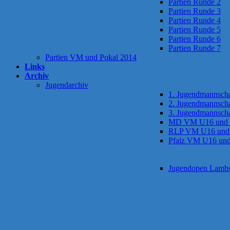
Partien Runde 2
Partien Runde 3
Partien Runde 4
Partien Runde 5
Partien Runde 6
Partien Runde 7
Partien VM und Pokal 2014
Links
Archiv
Jugendarchiv
1. Jugendmannscha
2. Jugendmannscha
3. Jugendmannscha
MD VM U16 und
RLP VM U16 und
Pfalz VM U16 un
Jugendopen Lamb