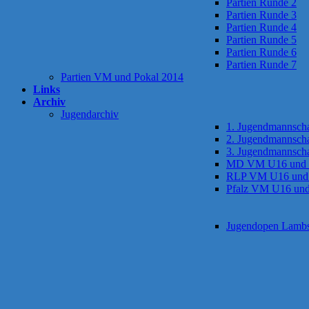
Partien Runde 2
Partien Runde 3
Partien Runde 4
Partien Runde 5
Partien Runde 6
Partien Runde 7
Partien VM und Pokal 2014
Links
Archiv
Jugendarchiv
1. Jugendmannscha
2. Jugendmannscha
3. Jugendmannscha
MD VM U16 und
RLP VM U16 und
Pfalz VM U16 un
Jugendopen Lamb