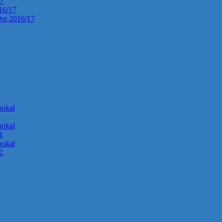
17
016/17
Ost 2016/17
okal
okal
1
okal
2