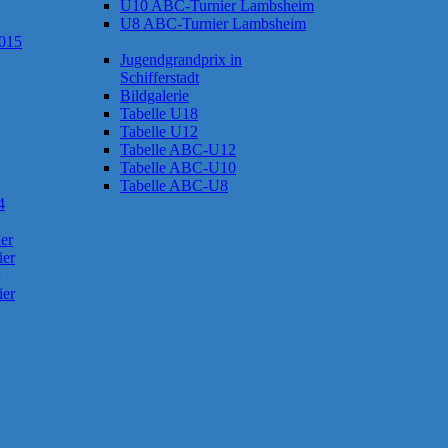
U10 ABC-Turnier Lambsheim
U8 ABC-Turnier Lambsheim
2015
Jugendgrandprix in
Schifferstadt
Bildgalerie
Tabelle U18
Tabelle U12
Tabelle ABC-U12
Tabelle ABC-U10
Tabelle ABC-U8
4
er
ier
ier