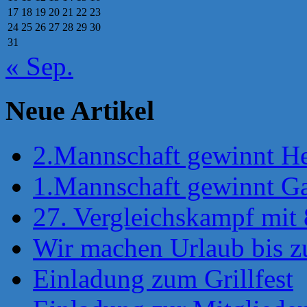
17
18
19
20
21
22
23
24
25
26
27
28
29
30
31
« Sep.
Neue Artikel
2.Mannschaft gewinnt He
1.Mannschaft gewinnt Gas
27. Vergleichskampf mit 
Wir machen Urlaub bis 
Einladung zum Grillfest