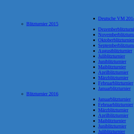
Deutsche VM 201
Blitzturnier 2015
Dezemberblitzturni
Novemberblitzturn
Oktoberblitzturnier
Septemberblitzturn
Augustblitzturnier
Juliblitzturnier
Juniblitzturnier
Maiblitzturnier
Aprilblitzturnier
Märzblitzturnier
Februarblitzturnier
Januarblitzturnier
Blitzturnier 2016
Januarblitzturnier
Februarblitzturnier
Märzblitzturnier
Aprilblitzturnier
Maiblitzturnier
Juniblitzturnier
Juliblitzturnier