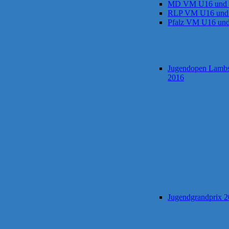
MD VM U16 und
RLP VM U16 und
Pfalz VM U16 un
Jugendopen Lamb
2016
Jugendgrandprix 