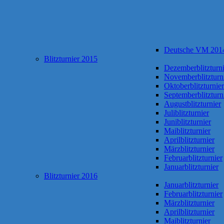
Deutsche VM 201
Blitzturnier 2015
Dezemberblitzturni
Novemberblitzturn
Oktoberblitzturnier
Septemberblitzturn
Augustblitzturnier
Juliblitzturnier
Juniblitzturnier
Maiblitzturnier
Aprilblitzturnier
Märzblitzturnier
Februarblitzturnier
Januarblitzturnier
Blitzturnier 2016
Januarblitzturnier
Februarblitzturnier
Märzblitzturnier
Aprilblitzturnier
Maiblitzturnier