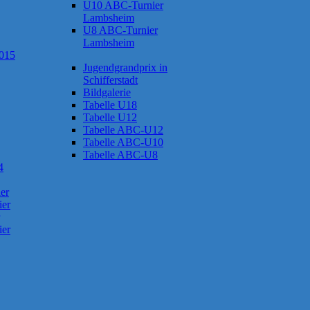
U10 ABC-Turnier
Lambsheim
U8 ABC-Turnier
Lambsheim
2015
Jugendgrandprix in
Schifferstadt
Bildgalerie
Tabelle U18
Tabelle U12
Tabelle ABC-U12
Tabelle ABC-U10
Tabelle ABC-U8
4
er
ier
ier