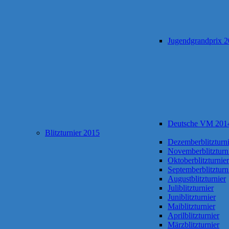
Jugendgrandprix 
Deutsche VM 201
Blitzturnier 2015
Dezemberblitzturni
Novemberblitzturn
Oktoberblitzturnier
Septemberblitzturn
Augustblitzturnier
Juliblitzturnier
Juniblitzturnier
Maiblitzturnier
Aprilblitzturnier
Märzblitzturnier