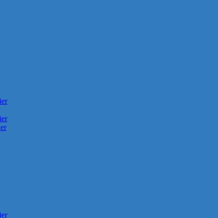
ier
ier
er
ier