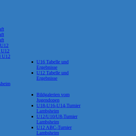
ft
ft
ft
 U12
 U12
d U12
U16 Tabelle und
Ergebnisse
U12 Tabelle und
Ergebnisse
sheim
Bildgalerien vom
Jugendopen
U18-U16-U14-Turnier
Lambsheim
U12/U10/U8-Turnier
Lambsheim
U12 ABC-Turnier
Lambsheim