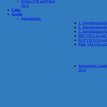
Partien VM und Pokal
2014
Links
Archiv
Jugendarchiv
1. Jugendmannscha
2. Jugendmannscha
3. Jugendmannscha
MD VM U16 und
RLP VM U16 und
Pfalz VM U16 un
Jugendopen Lamb
2016